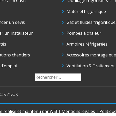
oire Clim Cash
Outillage frigoriste & cli
Matériel frigorifique
der un devis
Gaz et fluides frigorifique
r un installateur
Pompes à chaleur
ités
Armoires réfrigérées
ations chantiers
Accessoires montage et e
 d'emploi
Ventilation & Traitement d
lim Cash)
te réalisé et maintenu par
WSI
|
Mentions légales
|
Politiqu