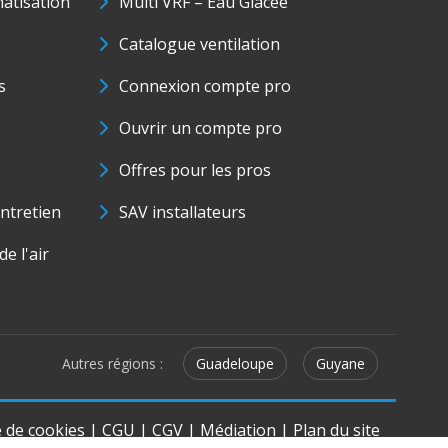
matisation
Multi VRF – Eau Glacée
Catalogue ventilation
s
Connexion compte pro
Ouvrir un compte pro
Offres pour les pros
ntretien
SAV installateurs
e l'air
Autres régions :
Guadeloupe
Guyane
e de cookies
|
CGU
|
CGV
|
Médiation
|
Plan du site