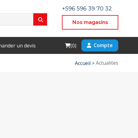
+596 596 39 70 32
Nos magasins
Cart
Compte
ander un devis
(
0
)
Actualites
Accueil >