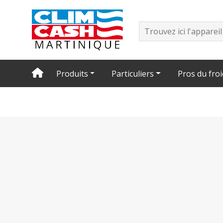
Produits
Particuliers
Pros du froi