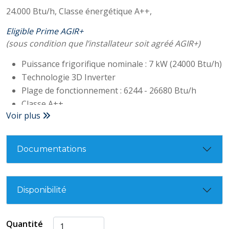
24.000 Btu/h,
Classe énergétique A++,
Eligible Prime AGIR+
(sous condition que l’installateur soit agréé AGIR+)
Puissance frigorifique nominale : 7 kW (24000 Btu/h)
Technologie 3D Inverter
Plage de fonctionnement : 6244 - 26680 Btu/h
Classe A++
Voir plus
SEER : 8,50
Conso électrique : 2111W
Niveau sonore (unité interne/externe) : 35/55dB(A)
Documentations
Traitement Anti-Corrosion Goldfin
Fonction I FEEL
Auto-Nettoyage
Disponibilité
Option Wifi
Facile à Installer & à Démonter
Certifié Eurovent
Quantité