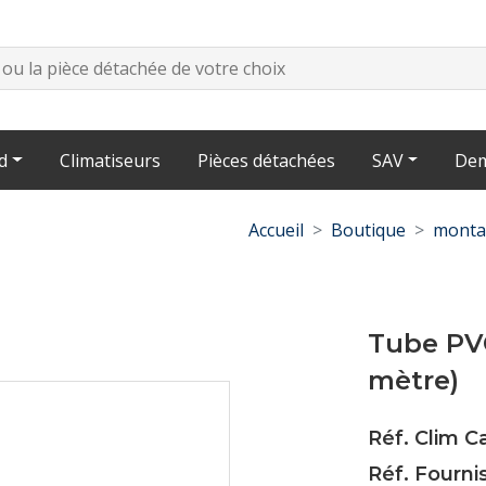
d
Climatiseurs
Pièces détachées
SAV
Dem
Accueil
Boutique
monta
Tube PV
mètre)
Réf. Clim C
Réf. Fourni