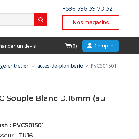
+596 596 39 70 32
Nos magasins
Cart
Compte
ander un devis
(
0
)
ge-entretien
acces-de-plomberie
PVCS01501
C Souple Blanc D.16mm (au
ash : PVCS01501
sseur : TU16