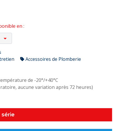
onible en :
s
tretien
Accessoires de Plomberie
a température de -20°/+40°C
oratoire, aucune variation après 72 heures)
 série