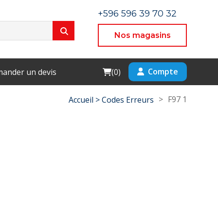
+596 596 39 70 32
Nos magasins
Cart
Compte
ander un devis
(
0
)
>
F97 1
Accueil >
Codes Erreurs