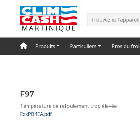
Produits
Particuliers
Pros du froi
F97
Température de refoulement trop élevée
ExxPB4EA.pdf