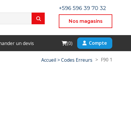
+596 596 39 70 32
Nos magasins
Cart
Compte
ander un devis
(
0
)
>
F90 1
Accueil >
Codes Erreurs