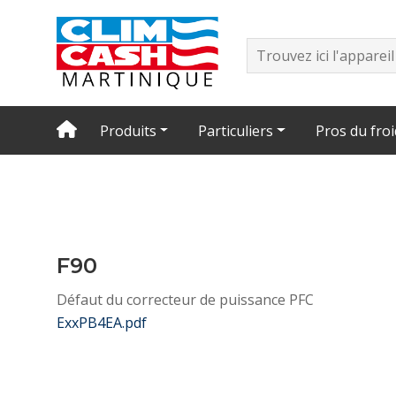
Produits
Particuliers
Pros du froi
F90
Défaut du correcteur de puissance PFC
ExxPB4EA.pdf