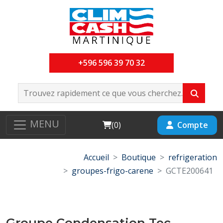
+596 596 39 70 32
MENU
Cart
Compte
(
0
)
Accueil
Boutique
refrigeration
groupes-frigo-carene
GCTE200641
Groupe Condensation Tec