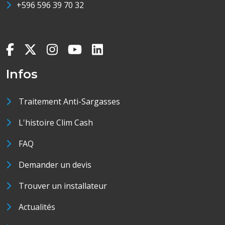
+596 596 39 70 32
Condensateur de marche : Y
Condensateur de démarrage : Y
Caractéristiques des éléments externes
Moteur du ventilateur Qté : 1
Infos
Traitement Anti-Sargasses
L'histoire Clim Cash
FAQ
Demander un devis
Trouver un installateur
Actualités