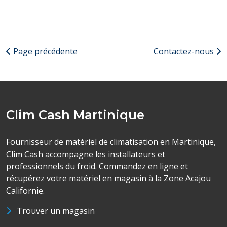
Température ambiante minimale : 80
Température d'évaporation minimale : 10
Type de surcharge : Externe
Type de relais Relais potentiel
Page précédente
Contactez-nous
Moteur du ventilateur RLA : 0,3
Surcharge : Y
Relais primaire : Y
Longueur : 940 MM(37IN)
Clim Cash Martinique
Hauteur : 710 MM(28IN)
Largeur : 655 MM(26IN)
Poids : 66KG(146LB)
Fournisseur de matériel de climatisation en Martinique,
Clim Cash accompagne les installateurs et
Condenseur : Y
professionnels du froid. Commandez en ligne et
Contacteur : Y
récupérez votre matériel en magasin à la Zone Acajou
Chauffage du carter : Y
Californie.
Pressostat haute pression : Y
Pressostat basse pression : Y
Trouver un magasin
Récepteur : Y