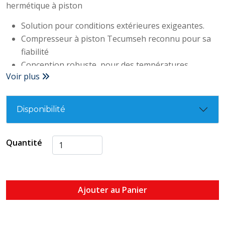
hermétique à piston
Solution pour conditions extérieures exigeantes.
Compresseur à piston Tecumseh reconnu pour sa
fiabilité
Conception robuste, pour des températures
Voir plus
ambiantes jusqu’à 46°C
Optimisation ventilateur-condenseur
Design du carénage esthétique
Disponibilité
Montage au sol
220-240V 1PH 50Hz
Quantité
R-404A, R-452
Type de refroidissement : Unité de refroidissement
par air
Pression de conception haute : 32 bars
Ajouter au Panier
Pression de conception basse : 17 bars
Température ambiante maximale : 110
Température d'évaporation maximale : 55