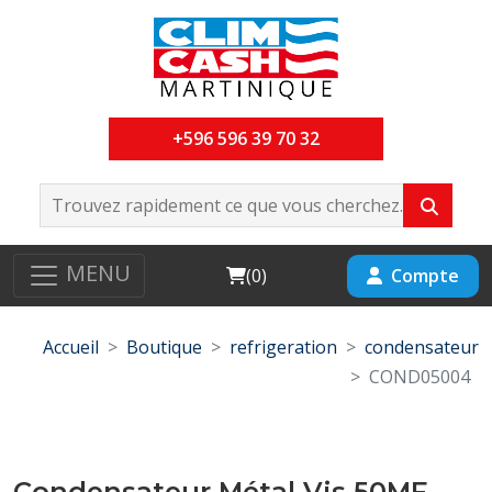
+596 596 39 70 32
MENU
Cart
Compte
(
0
)
Accueil
Boutique
refrigeration
condensateur
COND05004
Condensateur Métal Vis 50MF