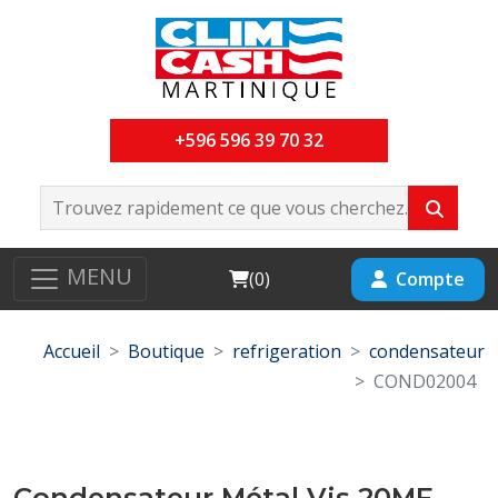
+596 596 39 70 32
MENU
Cart
Compte
(
0
)
Accueil
Boutique
refrigeration
condensateur
COND02004
Condensateur Métal Vis 20MF