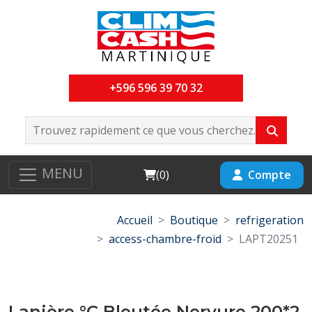
+596 596 39 70 32
MENU
Cart
Compte
(
0
)
Accueil
Boutique
refrigeration
access-chambre-froid
LAPT20251
Lanière °C Bleutée Nervure 200*2