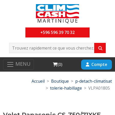
+596 596 39 70 32
MENU
Cart
Compte
(
0
)
Accueil
Boutique
p-detach-climatisat
tolerie-habillage
VLPA01805
Volet Panasonic CS-Z50/71XKE