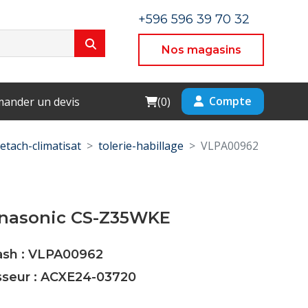
+596 596 39 70 32
Nos magasins
Cart
Compte
ander un devis
(
0
)
etach-climatisat
tolerie-habillage
VLPA00962
anasonic CS-Z35WKE
Cash : VLPA00962
isseur : ACXE24-03720