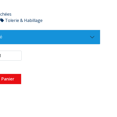
achées
Tolerie & Habillage
té
 Panier