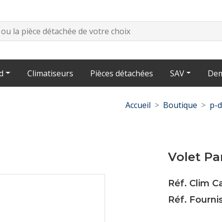
d
Climatiseurs
Pièces détachées
SAV
Dem
Accueil
Boutique
p-d
Volet P
Réf. Clim 
Réf. Fourn