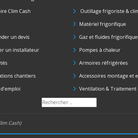
oire Clim Cash
Outillage frigoriste & cli
Matériel frigorifique
der un devis
Gaz et fluides frigorifique
r un installateur
Pompes à chaleur
ités
Armoires réfrigérées
ations chantiers
Accessoires montage et e
 d'emploi
Ventilation & Traitement d
lim Cash)