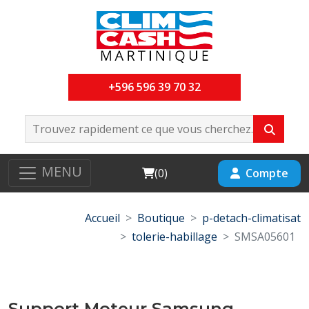
+596 596 39 70 32
MENU
Cart
Compte
(
0
)
Accueil
Boutique
p-detach-climatisat
tolerie-habillage
SMSA05601
Support Moteur Samsung