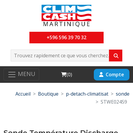
+596 596 39 70 32
MENU
Cart
Compte
(
0
)
Accueil
Boutique
p-detach-climatisat
sonde
STWE02459
Sonde Température Discharge