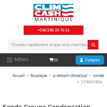
+596 596 39 70 32
MENU
Cart
Compte
(
0
)
Accueil
Boutique
p-detach-climatisat
sonde
STWE01856
Sonde Groupe Condensation