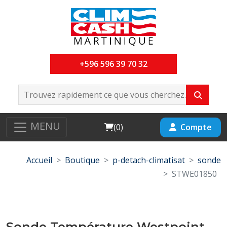
+596 596 39 70 32
MENU
Cart
Compte
(
0
)
Accueil
Boutique
p-detach-climatisat
sonde
STWE01850
Sonde Température Westpoint