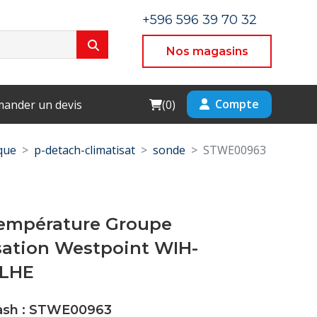
+596 596 39 70 32
Nos magasins
Cart
Compte
ander un devis
(
0
)
que
p-detach-climatisat
sonde
STWE00963
empérature Groupe
ation Westpoint WIH-
.LHE
Cash : STWE00963