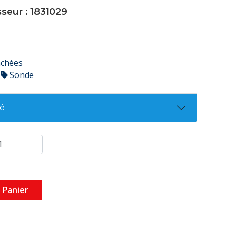
sseur : 1831029
achées
Sonde
té
 Panier