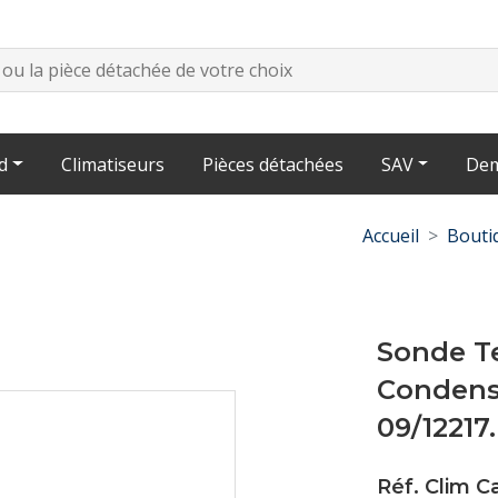
d
Climatiseurs
Pièces détachées
SAV
Dem
Accueil
Bouti
Sonde T
Condens
09/12217
Réf. Clim 