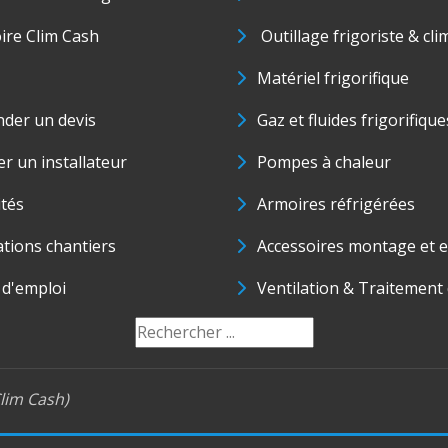
oire Clim Cash
Outillage frigoriste & cli
Matériel frigorifique
der un devis
Gaz et fluides frigorifique
r un installateur
Pompes à chaleur
ités
Armoires réfrigérées
ations chantiers
Accessoires montage et e
 d'emploi
Ventilation & Traitement d
lim Cash)