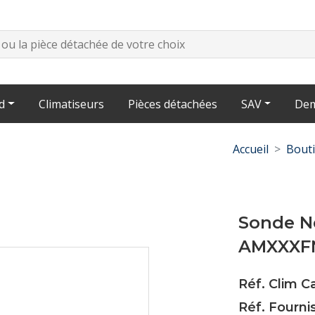
d
Climatiseurs
Pièces détachées
SAV
Dem
Accueil
Bout
Sonde N
AMXXXF
Réf. Clim C
Réf. Fourni