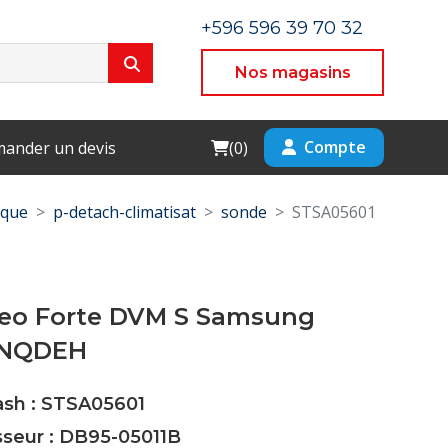
+596 596 39 70 32
Nos magasins
Cart
Compte
ander un devis
(
0
)
ique
p-detach-climatisat
sonde
STSA05601
eo Forte DVM S Samsung
NQDEH
ash : STSA05601
sseur : DB95-05011B