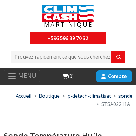
+596 596 39 70 32
MENU
Cart
Compte
(
0
)
Accueil
Boutique
p-detach-climatisat
sonde
STSA02211A
Sonde Température Huile