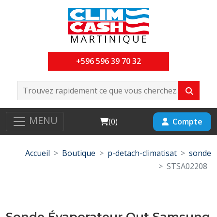
+596 596 39 70 32
MENU
Cart
Compte
(
0
)
Accueil
Boutique
p-detach-climatisat
sonde
STSA02208
Sonde Évaporateur Out Samsung