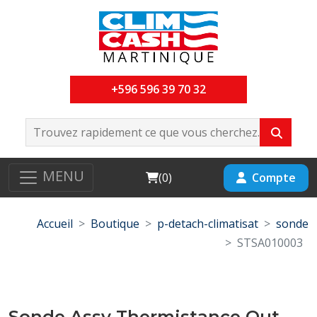
+596 596 39 70 32
MENU
Cart
Compte
(
0
)
Accueil
Boutique
p-detach-climatisat
sonde
STSA010003
Sonde Assy Thermistance Out-