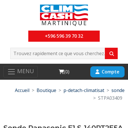
+596 596 39 70 32
MENU
Cart
Compte
(
0
)
Accueil
Boutique
p-detach-climatisat
sonde
STPA03409
Sonde Panasonic E1 S-140PT2E5A