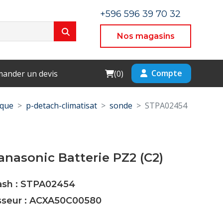
+596 596 39 70 32
Nos magasins
Cart
Compte
ander un devis
(
0
)
ique
p-detach-climatisat
sonde
STPA02454
nasonic Batterie PZ2 (C2)
Cash : STPA02454
isseur : ACXA50C00580