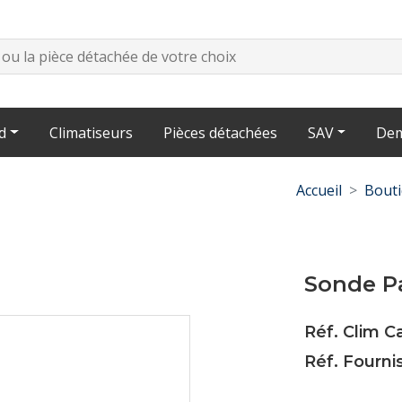
d
Climatiseurs
Pièces détachées
SAV
Dem
Accueil
Bout
Sonde Pa
Réf. Clim 
Réf. Fourn