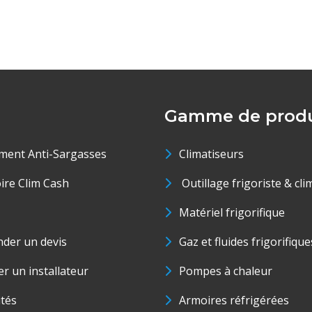
Gamme de produ
ment Anti-Sargasses
Climatiseurs
oire Clim Cash
Outillage frigoriste & cli
Matériel frigorifique
der un devis
Gaz et fluides frigorifique
r un installateur
Pompes à chaleur
ités
Armoires réfrigérées