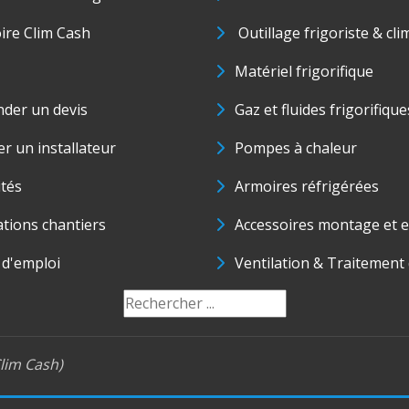
oire Clim Cash
Outillage frigoriste & cli
Matériel frigorifique
der un devis
Gaz et fluides frigorifique
r un installateur
Pompes à chaleur
ités
Armoires réfrigérées
ations chantiers
Accessoires montage et e
 d'emploi
Ventilation & Traitement d
lim Cash)