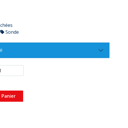
achées
Sonde
té
 Panier