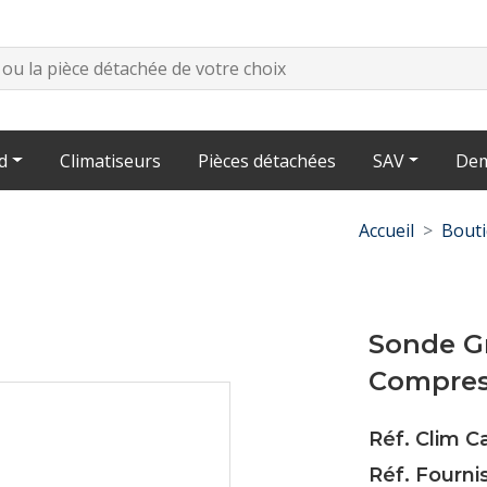
d
Climatiseurs
Pièces détachées
SAV
Dem
Accueil
Bout
Sonde G
Compres
Réf. Clim C
Réf. Fourn