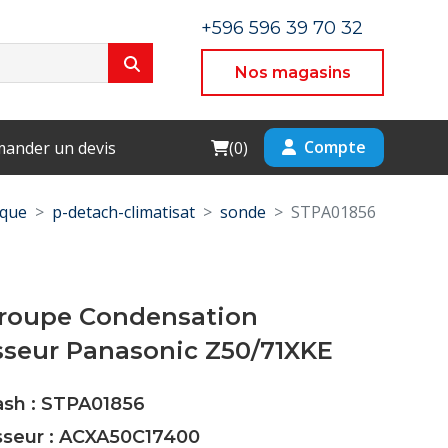
+596 596 39 70 32
Nos magasins
Cart
Compte
ander un devis
(
0
)
ique
p-detach-climatisat
sonde
STPA01856
roupe Condensation
seur Panasonic Z50/71XKE
ash : STPA01856
isseur : ACXA50C17400