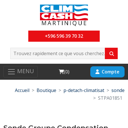
+596 596 39 70 32
MENU
Cart
Compte
(
0
)
Accueil
Boutique
p-detach-climatisat
sonde
STPA01851
Sonde Groupe Condensation