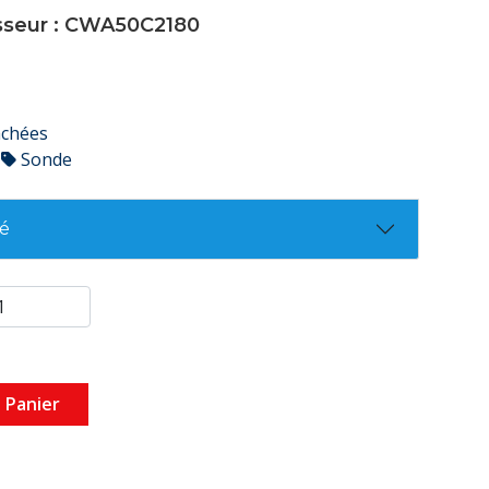
isseur : CWA50C2180
achées
Sonde
té
 Panier