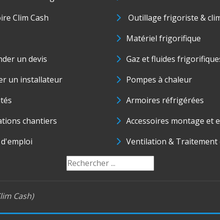
oire Clim Cash
Outillage frigoriste & cli
Matériel frigorifique
der un devis
Gaz et fluides frigorifique
r un installateur
Pompes à chaleur
ités
Armoires réfrigérées
ations chantiers
Accessoires montage et e
 d'emploi
Ventilation & Traitement d
lim Cash)