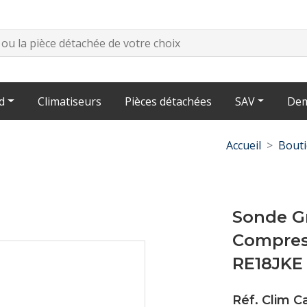
d
Climatiseurs
Pièces détachées
SAV
Dem
Accueil
Bout
Sonde G
Compres
RE18JKE
Réf. Clim C