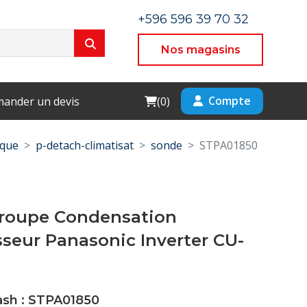
+596 596 39 70 32
Nos magasins
Cart
Compte
ander un devis
(
0
)
ique
p-detach-climatisat
sonde
STPA01850
roupe Condensation
seur Panasonic Inverter CU-
ash : STPA01850