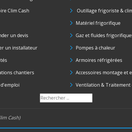
oire Clim Cash
Outillage frigoriste & cli
Matériel frigorifique
der un devis
Gaz et fluides frigorifique
r un installateur
Pompes à chaleur
ités
Armoires réfrigérées
ations chantiers
Accessoires montage et e
 d'emploi
Ventilation & Traitement d
lim Cash)