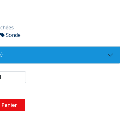
achées
Sonde
té
 Panier