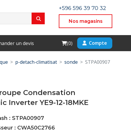
+596 596 39 70 32
Nos magasins
Cart
Compte
ander un devis
(
0
)
ique
p-detach-climatisat
sonde
STPA00907
roupe Condensation
c Inverter YE9-12-18MKE
Cash : STPA00907
isseur : CWA50C2766