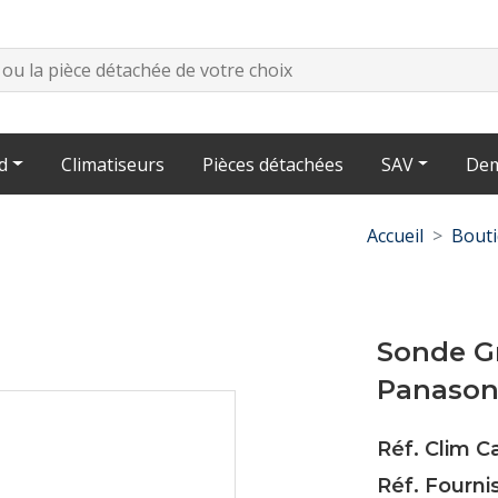
d
Climatiseurs
Pièces détachées
SAV
Dem
Accueil
Bout
Sonde G
Panasoni
Réf. Clim 
Réf. Fourn