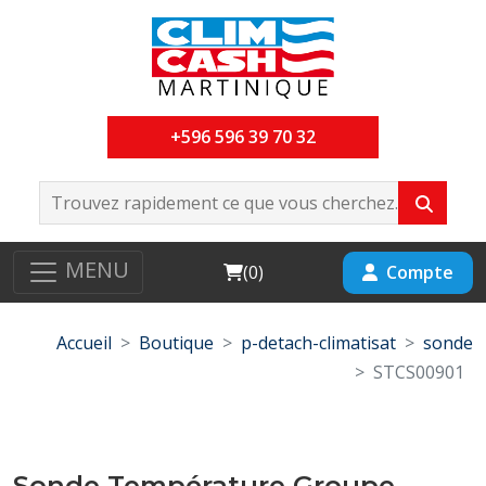
+596 596 39 70 32
MENU
Cart
Compte
(
0
)
Accueil
Boutique
p-detach-climatisat
sonde
STCS00901
Sonde Température Groupe