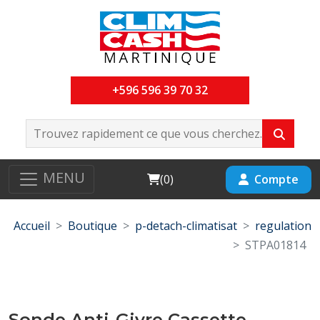
+596 596 39 70 32
MENU
Cart
Compte
(
0
)
Accueil
Boutique
p-detach-climatisat
regulation
STPA01814
Sonde Anti-Givre Cassette