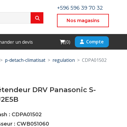
+596 596 39 70 32
Nos magasins
Cart
Compte
ander un devis
(
0
)
p-detach-climatisat
regulation
CDPA01502
étendeur DRV Panasonic S-
U2E5B
ash : CDPA01502
isseur : CWB051060