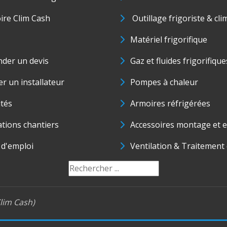
oire Clim Cash
Outillage frigoriste & cli
Matériel frigorifique
der un devis
Gaz et fluides frigorifique
r un installateur
Pompes à chaleur
ités
Armoires réfrigérées
ations chantiers
Accessoires montage et e
 d'emploi
Ventilation & Traitement d
lim Cash)