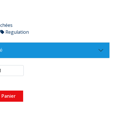
achées
Regulation
té
 Panier