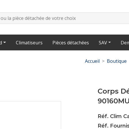
d
Climatiseurs
Pièces détachées
SAV
Dem
Accueil
Boutique
Corps D
90160M
Réf. Clim C
Réf. Fourn