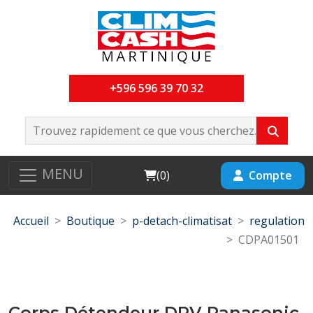
+596 596 39 70 32
MENU
Cart
Compte
(
0
)
Accueil
Boutique
p-detach-climatisat
regulation
CDPA01501
Corps Détendeur DRV Panasonic