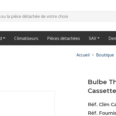
d
Climatiseurs
Pièces détachées
SAV
Dem
Accueil
Boutique
Bulbe T
Cassett
Réf. Clim 
Réf. Fourn