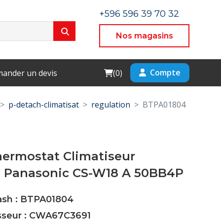
+596 596 39 70 32
Nos magasins
Cart
Compte
ander un devis
(
0
)
p-detach-climatisat
regulation
BTPA01804
hermostat Climatiseur
e Panasonic CS-W18 A 50BB4P
Cash : BTPA01804
isseur : CWA67C3691