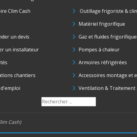
oire Clim Cash
Outillage frigoriste & cli
Matériel frigorifique
der un devis
Gaz et fluides frigorifique
r un installateur
Pompes à chaleur
ités
Armoires réfrigérées
ations chantiers
Accessoires montage et e
 d'emploi
Ventilation & Traitement d
lim Cash)