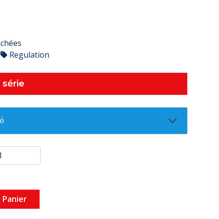
achées
Regulation
 série
té
 Panier