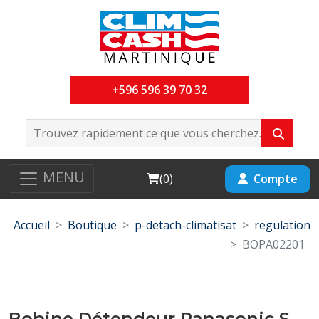
+596 596 39 70 32
MENU
Cart
Compte
(
0
)
Accueil
Boutique
p-detach-climatisat
regulation
BOPA02201
Bobine Détendeur Panasonic S-