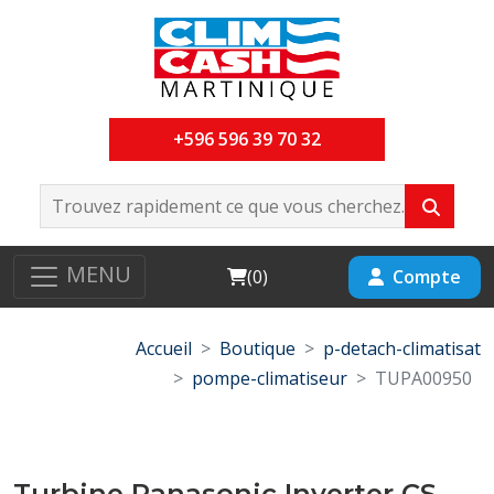
+596 596 39 70 32
MENU
Cart
Compte
(
0
)
Accueil
Boutique
p-detach-climatisat
pompe-climatiseur
TUPA00950
Turbine Panasonic Inverter CS-