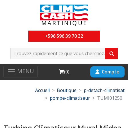
+596 596 39 70 32
MENU
Cart
Compte
(
0
)
Accueil
Boutique
p-detach-climatisat
pompe-climatiseur
TUMI01250
Turbine Climatiseur Mural Midea