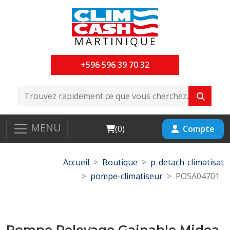
+596 596 39 70 32
MENU
Cart
Compte
(
0
)
Accueil
Boutique
p-detach-climatisat
pompe-climatiseur
POSA04701
Pompe Relevage Gainable Midea