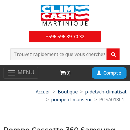
+596 596 39 70 32
MENU
Cart
Compte
(
0
)
Accueil
Boutique
p-detach-climatisat
pompe-climatiseur
POSA01801
Pompe Cassette 360 Samsung