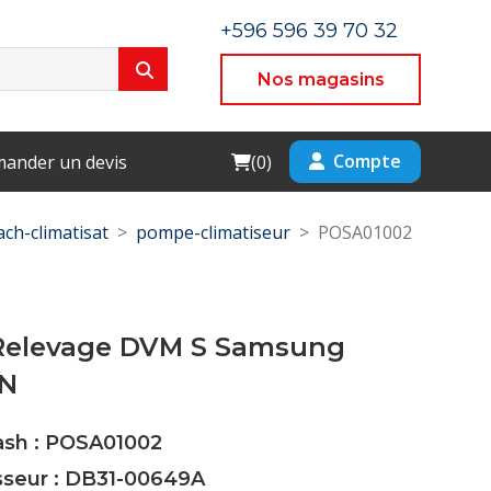
+596 596 39 70 32
Nos magasins
Cart
Compte
ander un devis
(
0
)
ach-climatisat
pompe-climatiseur
POSA01002
elevage DVM S Samsung
N
Cash : POSA01002
sseur : DB31-00649A