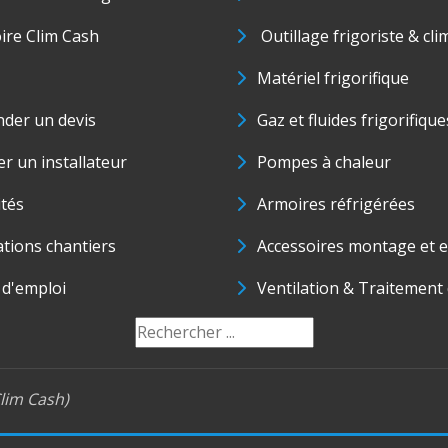
oire Clim Cash
Outillage frigoriste & cli
Matériel frigorifique
der un devis
Gaz et fluides frigorifique
r un installateur
Pompes à chaleur
ités
Armoires réfrigérées
ations chantiers
Accessoires montage et e
 d'emploi
Ventilation & Traitement d
lim Cash)