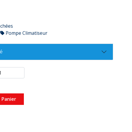
achées
Pompe Climatiseur
té
 Panier