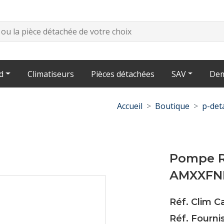
d
Climatiseurs
Pièces détachées
SAV
Dem
Accueil
Boutique
p-det
Pompe R
AMXXFN
Réf. Clim 
Réf. Fourni