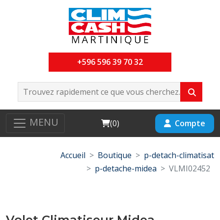
+596 596 39 70 32
MENU
Cart
Compte
(
0
)
Accueil
Boutique
p-detach-climatisat
p-detache-midea
VLMI02452
Volet Climatiseur Midea