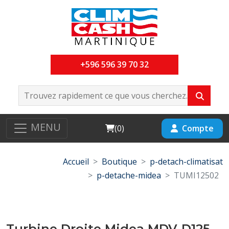
+596 596 39 70 32
MENU
Cart
Compte
(
0
)
Accueil
Boutique
p-detach-climatisat
p-detache-midea
TUMI12502
Turbine Droite Midea MDV-D125