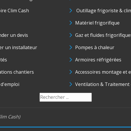
oire Clim Cash
Outillage frigoriste & cli
Matériel frigorifique
der un devis
Gaz et fluides frigorifique
r un installateur
Pompes à chaleur
ités
Armoires réfrigérées
ations chantiers
Accessoires montage et e
 d'emploi
Ventilation & Traitement d
lim Cash)