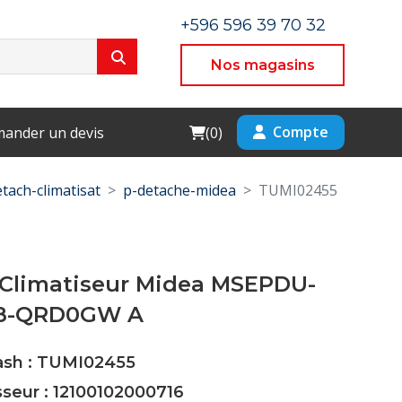
+596 596 39 70 32
Nos magasins
Cart
Compte
ander un devis
(
0
)
tach-climatisat
p-detache-midea
TUMI02455
 Climatiseur Midea MSEPDU-
8-QRD0GW A
Cash : TUMI02455
sseur : 12100102000716