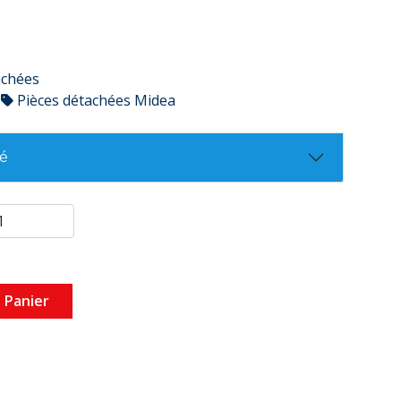
achées
Pièces détachées Midea
té
 Panier