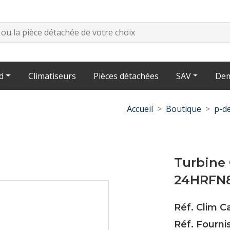
d
Climatiseurs
Pièces détachées
SAV
Dem
Accueil
Boutique
p-de
Turbine
24HRFN
Réf. Clim 
Réf. Fourni