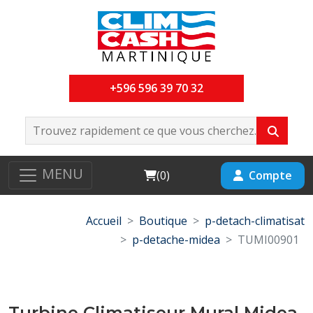
+596 596 39 70 32
MENU
Cart
Compte
(
0
)
Accueil
Boutique
p-detach-climatisat
p-detache-midea
TUMI00901
Turbine Climatiseur Mural Midea