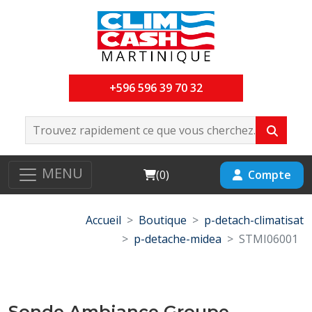
+596 596 39 70 32
MENU
Cart
Compte
(
0
)
Accueil
Boutique
p-detach-climatisat
p-detache-midea
STMI06001
Sonde Ambiance Groupe