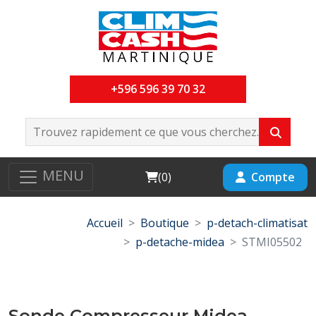
+596 596 39 70 32
MENU
Cart
Compte
(
0
)
Accueil
Boutique
p-detach-climatisat
p-detache-midea
STMI05502
Sonde Compresseur Midea