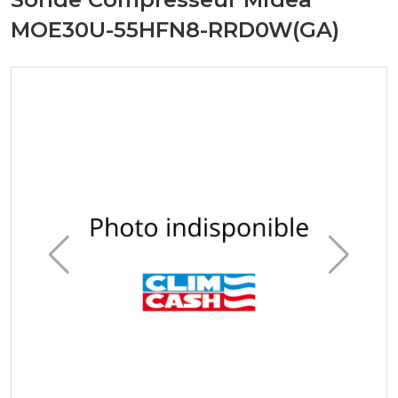
MOE30U-55HFN8-RRD0W(GA)