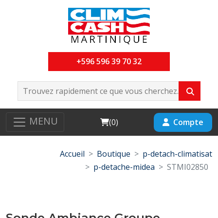
+596 596 39 70 32
MENU
Cart
Compte
(
0
)
Accueil
Boutique
p-detach-climatisat
p-detache-midea
STMI02850
Sonde Ambiance Groupe