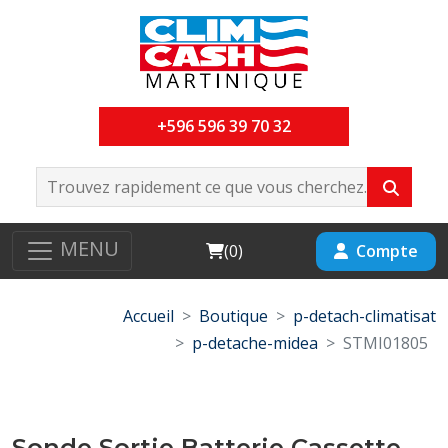
+596 596 39 70 32
MENU
Cart
Compte
(
0
)
Accueil
Boutique
p-detach-climatisat
p-detache-midea
STMI01805
Sonde Sortie Batterie Cassette