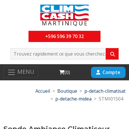
+596 596 39 70 32
MENU
Cart
Compte
(
0
)
Accueil
Boutique
p-detach-climatisat
p-detache-midea
STMI01504
Sonde Ambiance Climatiseur