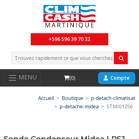
+596 596 39 70 32
MENU
Cart
Compte
(
0
)
Accueil
Boutique
p-detach-climatisat
p-detache-midea
STMI01256
Sonde Condenseur Midea LRSJ-