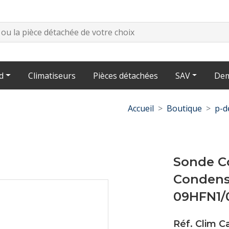
d
Climatiseurs
Pièces détachées
SAV
Dem
Accueil
Boutique
p-d
Sonde C
Condens
09HFN1/
Réf. Clim 