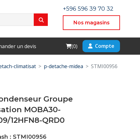
+596 596 39 70 32
Nos magasins
Cart
Compte
ander un devis
(
0
)
etach-climatisat
p-detache-midea
STMI00956
ondenseur Groupe
ation MOBA30-
09/12HFN8-QRD0
Cash : STMI00956