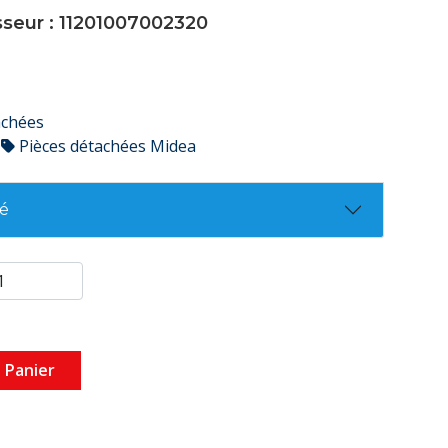
sseur : 11201007002320
achées
Pièces détachées Midea
té
 Panier