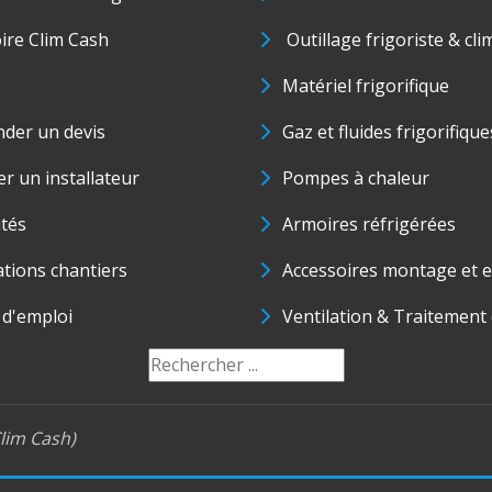
oire Clim Cash
Outillage frigoriste & cli
Matériel frigorifique
der un devis
Gaz et fluides frigorifique
r un installateur
Pompes à chaleur
ités
Armoires réfrigérées
ations chantiers
Accessoires montage et e
 d'emploi
Ventilation & Traitement d
lim Cash)