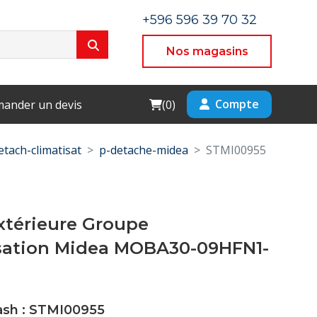
+596 596 39 70 32
Nos magasins
Cart
Compte
ander un devis
(
0
)
etach-climatisat
p-detache-midea
STMI00955
xtérieure Groupe
ation Midea MOBA30-09HFN1-
Cash : STMI00955