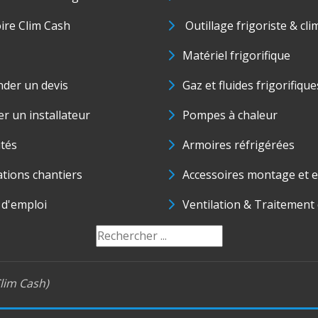
oire Clim Cash
Outillage frigoriste & cli
Matériel frigorifique
der un devis
Gaz et fluides frigorifique
r un installateur
Pompes à chaleur
ités
Armoires réfrigérées
ations chantiers
Accessoires montage et e
 d'emploi
Ventilation & Traitement d
lim Cash)