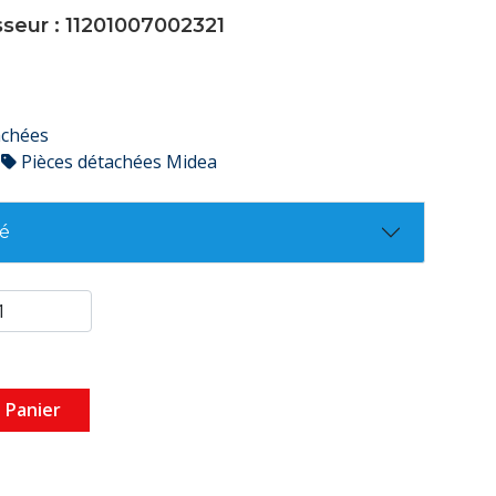
sseur : 11201007002321
achées
Pièces détachées Midea
té
 Panier