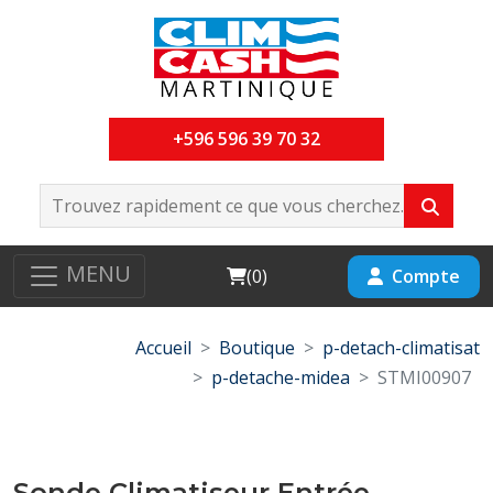
+596 596 39 70 32
MENU
Cart
Compte
(
0
)
Accueil
Boutique
p-detach-climatisat
p-detache-midea
STMI00907
Sonde Climatiseur Entrée